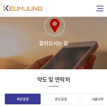
찾아오시는 길
약도 및 연락처
옥천공장
온산공장
서울사무소